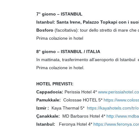
7° giorno – ISTANBUL
Istanbul:
Santa Irene, Palazzo Topkapi con i suo
Bosforo
(facoltativa): tour dello stretto di mare che
Prima colazione in hotel
8° giorno – ISTANBUL / ITALIA
In mattinata, trasferimento all’aeroporto di Istanbul e
Prima colazione in hotel.
HOTEL PREVISTI:
Cappadocia:
Perissia Hotel 4*
www.perissiahotel.c
Pamukkale:
Colossae HOTEL 5*
https://www.colos
Izmir :
Kaya Thermal 5*
https://kayahotels.com/tr/
Çanakkale:
MD Barbaros Hotel 4*
http://www.mdba
Istanbul:
Feronya Hotel 4*
https://www.feronya.co