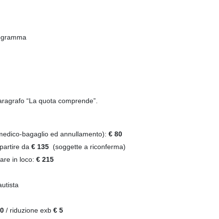
programma
aragrafo “La quota comprende”.
 medico-bagaglio ed annullamento):
€ 80
partire da
€ 135
(soggette a riconferma)
gare in loco:
€ 215
autista
60
/ riduzione exb
€ 5