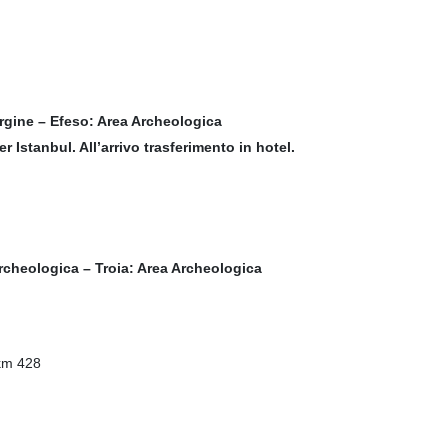
ergine – Efeso: Area Archeologica
r Istanbul. All’arrivo trasferimento in hotel.
rcheologica – Troia: Area Archeologica
km 428