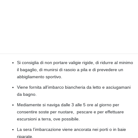
possono essere uguali. Per evitare spiacevoli discussioni, le
stesse verranno sorteggiate all’imbarco in base all’arrivo di
ogni passeggero. In caso di cabine vendute ad uso singolo,
per queste non vi sara’ sorteggio, ma saranno assegnate e
due cabine di prua o poppa a secondo dell’imbarcazioni.
L’imbarco è previsto il pomeriggio dopo le ore 18:00 e lo
sbarco entro le 10:00
Si consiglia di non portare valigie rigide, di ridurre al minimo
il bagaglio, di munirsi di rasoio a pila e di prevedere un
abbigliamento sportivo.
Viene fornita all’imbarco biancheria da letto e asciugamani
da bagno.
Mediamente si naviga dalle 3 alle 5 ore al giorno per
consentire soste per nuotare, pescare e per effettuare
escursioni a terra, ove possibile.
La sera l’imbarcazione viene ancorata nei porti o in baie
riparate.